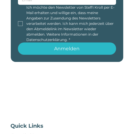
Ich möchte den Newsletter von Steffi Kroll per E-
Mail erhalten und willige ein, dass meine 
Angaben zur Zusendung des Newsletters 
verarbeitet werden. Ich kann mich jederzeit über 
den Abmeldelink im Newsletter wieder 
abmelden. Weitere Informationen in der 
Datenschutzerklärung.
*
Anmelden
Quick Links